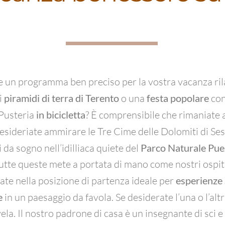
te un programma ben preciso per la vostra vacanza rila
i
piramidi di terra di Terento
o una
festa popolare
con
 Pusteria
in bicicletta
? È comprensibile che rimaniate 
desideriate ammirare le Tre Cime delle Dolomiti di Ses
 da sogno nell’idilliaca quiete del
Parco Naturale Pu
tte queste mete a portata di mano come nostri ospit
iate nella posizione di partenza ideale per
esperienze 
e
in un paesaggio da favola. Se desiderate l’una o l’alt
vela. Il nostro padrone di casa è un insegnante di sci 