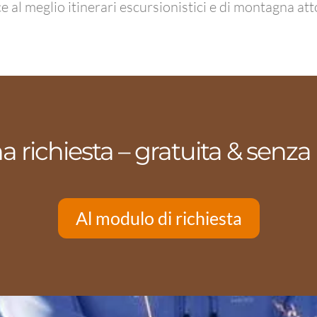
e al meglio itinerari escursionistici e di montagna at
na richiesta – gratuita & senz
Al modulo di richiesta