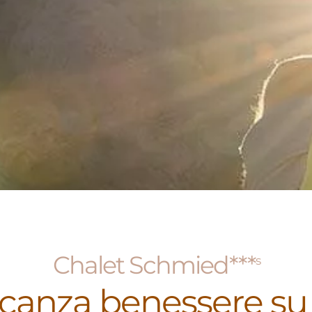
Chalet Schmied***
s
canza benessere su