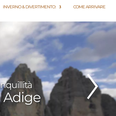
INVERNO & DIVERTIMENTO:
COME ARRIVARE
nquillità
nquillità
nquillità
o Adige
o Adige
o Adige