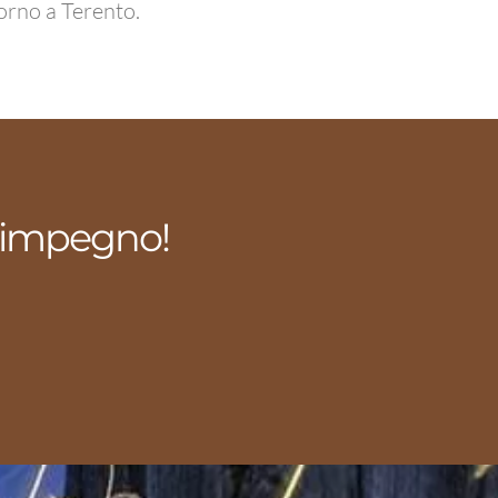
torno a Terento.
a impegno!