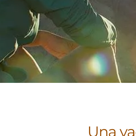
Una va