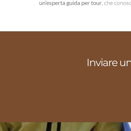
un’esperta
guida per tour
, che conosc
Inviare u