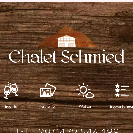
Events
Galerie
Wetter
Bewertunge
Tel.
+39 0472 546 188