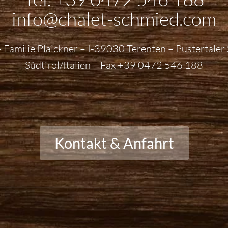
info@chalet-schmied.com
 Familie Plaickner – I-39030 Terenten – Pustertale
Südtirol/Italien – Fax
+39 0472 546 188
Kontakt & Anfahrt